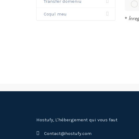
Transfer domeniu
Coșul meu
*
Înreg
Hostufy, L'hébergement qui vous faut
Contact@hostufy.com