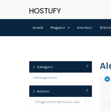
HOSTUFY
Acasă
Magazin
Anunțuri
Biblio
Al
Categorii
Hébergement
Acțiuni
Înregistrare domeniu nou