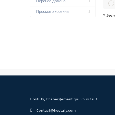
Перенос домена
Просмотр корзины
*
Бесп
Hostufy, L'hébergement qui vous faut
Contact@hostufy.com