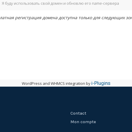
Я буду использовать свой домен и обновлю его name-сервера
латная регистрация домена доступна только для следующих зон
i-Plugins
WordPress and WHMCS integration by
Contact
Mon compte