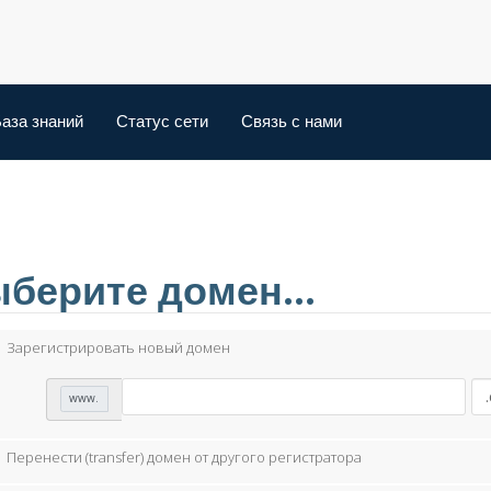
аза знаний
Статус сети
Связь с нами
берите домен...
Зарегистрировать новый домен
www.
Перенести (transfer) домен от другого регистратора